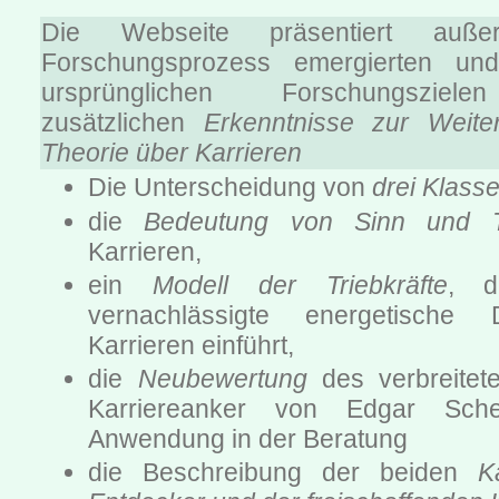
Die Webseite präsentiert auß
Forschungsprozess emergierten un
ursprünglichen Forschungsziel
zusätzlichen
Erkenntnisse zur Weite
Theorie über Karrieren
Die Unterscheidung von
drei Klass
die
Bedeutung von Sinn und Tr
Karrieren,
ein
Modell der Triebkräfte
, d
vernachlässigte energetische
Karrieren einführt,
die
Neubewertung
des verbreitet
Karriereanker von Edgar Sch
Anwendung in der Beratung
die Beschreibung der beiden
K