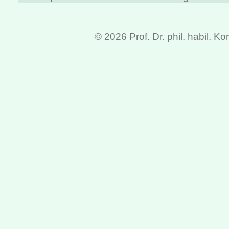
start, id4, letzte Änderung: 2026-03-11 09:01:43
© 2026 Prof. Dr. phil. habil. 