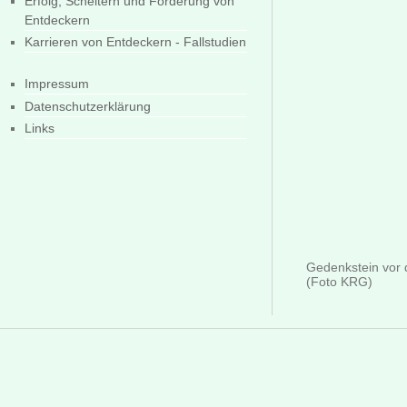
Erfolg, Scheitern und Förderung von
Entdeckern
Karrieren von Entdeckern - Fallstudien
Impressum
Datenschutzerklärung
Links
Gedenkstein vor 
(Foto KRG)
tar_08, id134, letzte 